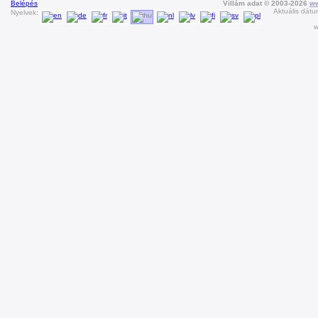
Belépés
Villám adat © 2003-2026
ww
Aktuális dátu
Nyelvek:
w