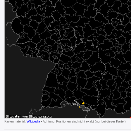
Kartenmaterial:
Wikipedia
• Achtung: Positionen sind nicht exakt (nur bei dieser Karte!)