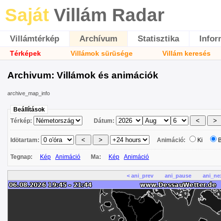
Saját
Villám Radar
Villámtérkép
Archívum
Statisztika
Infor
Térképek
Villámok sürüsége
Villám keresés
Archivum: Villámok és animációk
archive_map_info
Beállítások
Térkép:
Dátum:
Idötartam:
Animáció:
Ki
Tegnap:
Kép
Animáció
Ma:
Kép
Animáció
< ani_prev
ani_pause
ani_ne