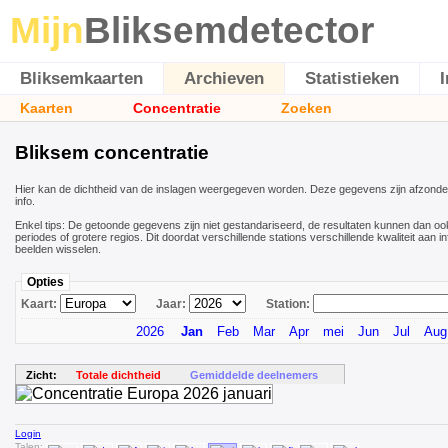
Mijn
Bliksemdetector
Bliksemkaarten
Archieven
Statistieken
Kaarten
Concentratie
Zoeken
Bliksem concentratie
Hier kan de dichtheid van de inslagen weergegeven worden. Deze gegevens zijn afzonder
info.
Enkel tips: De getoonde gegevens zijn niet gestandariseerd, de resultaten kunnen dan oo
periodes of grotere regios. Dit doordat verschillende stations verschillende kwaliteit aan 
beelden wisselen.
Opties
Kaart:
Jaar:
Station:
2026
Jan
Feb
Mar
Apr
mei
Jun
Jul
Aug
Zicht:
Totale dichtheid
Gemiddelde deelnemers
Login
Talen: