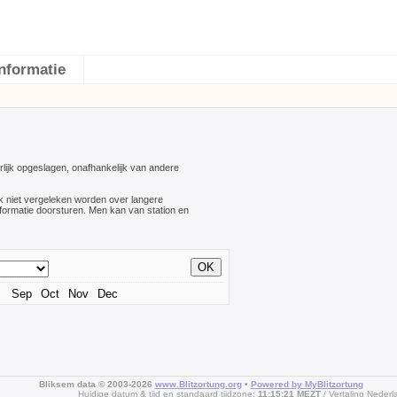
Informatie
lijk opgeslagen, onafhankelijk van andere
k niet vergeleken worden over langere
informatie doorsturen. Men kan van station en
Sep
Oct
Nov
Dec
Bliksem data © 2003-2026
www.Blitzortung.org
•
Powered by MyBlitzortung
Huidige datum & tijd en standaard tijdzone:
11:15:21 MEZT
Vertaling Nederl