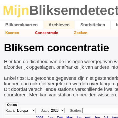
Mijn
Bliksemdetec
Bliksemkaarten
Archieven
Statistieken
Kaarten
Concentratie
Zoeken
Bliksem concentratie
Hier kan de dichtheid van de inslagen weergegeven w
afzonderlijk opgeslagen, onafhankelijk van andere info
Enkel tips: De getoonde gegevens zijn niet gestandari
kunnen dan ook niet vergeleken worden over langere p
Dit doordat verschillende stations verschillende kwalite
doorsturen. Men kan van station en beelden wisselen.
Opties
Kaart:
Jaar:
Station:
2026
Jan
Feb
Mar
Apr
mei
Jun
Jul
Aug