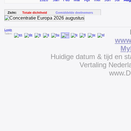
Zicht:
Totale dichtheid
Gemiddelde deelnemers
Login
Talen:
www.
My
Huidige datum & tijd en s
Vertaling Neder
www.D