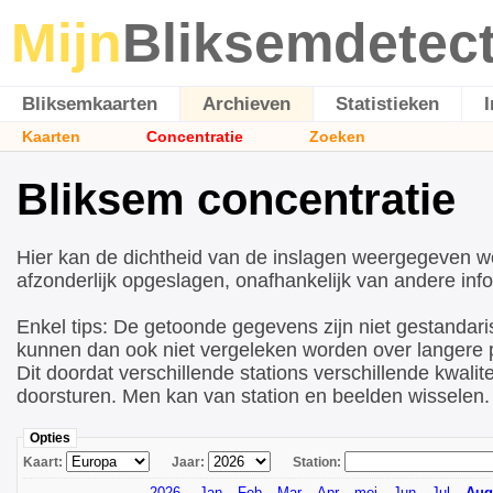
Mijn
Bliksemdetec
Bliksemkaarten
Archieven
Statistieken
Kaarten
Concentratie
Zoeken
Bliksem concentratie
Hier kan de dichtheid van de inslagen weergegeven w
afzonderlijk opgeslagen, onafhankelijk van andere info
Enkel tips: De getoonde gegevens zijn niet gestandari
kunnen dan ook niet vergeleken worden over langere p
Dit doordat verschillende stations verschillende kwalite
doorsturen. Men kan van station en beelden wisselen.
Opties
Kaart:
Jaar:
Station:
2026
Jan
Feb
Mar
Apr
mei
Jun
Jul
Aug