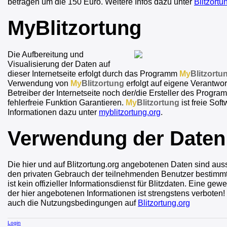
betragen um die 150 Euro. Weitere Infos dazu unter
Blitzort
MyBlitzortung
Die Aufbereitung und
Visualisierung der Daten auf
dieser Internetseite erfolgt durch das Programm
My
Blitzortu
Verwendung von
My
Blitzortung
erfolgt auf eigene Verantwo
Betreiber der Internetseite noch der/die Ersteller des Progr
fehlerfreie Funktion Garantieren.
My
Blitzortung
ist freie Sof
Informationen dazu unter
myblitzortung.org
.
Verwendung der Daten
Die hier und auf Blitzortung.org angebotenen Daten sind auss
den privaten Gebrauch der teilnehmenden Benutzer bestimmt.
ist kein offizieller Informationsdienst für Blitzdaten. Eine ge
der hier angebotenen Informationen ist strengstens verboten
auch die Nutzungsbedingungen auf
Blitzortung.org
Login