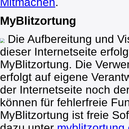
Mitmachen
.
MyBlitzortung
Die Aufbereitung und Vi
dieser Internetseite erfo
My
Blitzortung
. Die Verw
erfolgt auf eigene Verant
der Internetseite noch de
können für fehlerfreie Fu
My
Blitzortung
ist freie S
dazu unter
myblitzortung.