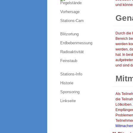
Pegelstände
und können
Vorhersage
Gena
Stations-Cam
Durch die 
Blitzortung
Bereich be
Erdbebenmessung
werden kon
werden, da
Radioaktivität
hat. In be
aufgetrete
Feinstaub
und sind d
Stations-Info
Mit
Historie
Sponsoring
Als Teilne
die Teiln
Linkseite
Lötkolben
Empfängers
Probleme
Teilnehmer
Mitmache