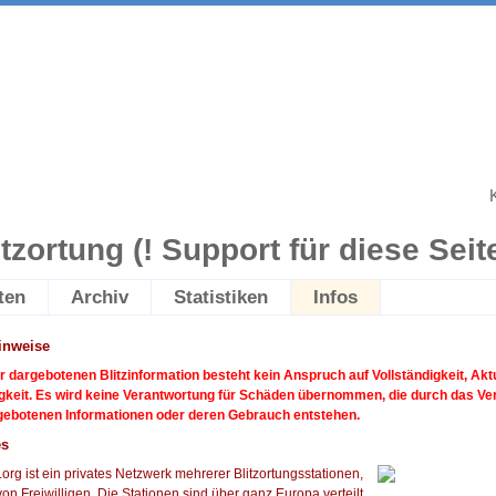
itzortung (! Support für diese Seite 
ten
Archiv
Statistiken
Infos
inweise
er dargebotenen Blitzinformation besteht kein Anspruch auf Vollständigkeit, Aktu
igkeit. Es wird keine Verantwortung für Schäden übernommen, die durch das Ve
ngebotenen Informationen oder deren Gebrauch entstehen.
es
.org ist ein privates Netzwerk mehrerer Blitzortungsstationen,
von Freiwilligen. Die Stationen sind über ganz Europa verteilt