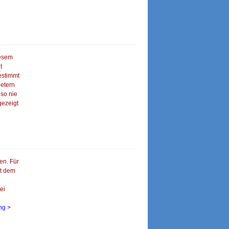
iesem
t
estimmt
etern
 so nie
gezeigt
en. Für
it dem
ei
ung >