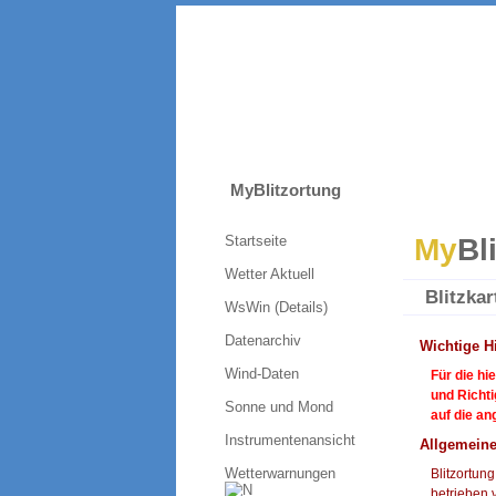
MyBlitzortung
Startseite
My
Bl
Wetter Aktuell
Blitzkar
WsWin (Details)
Datenarchiv
Wichtige H
Wind-Daten
Für die hi
und Richt
Sonne und Mond
auf die a
Instrumentenansicht
Allgemein
Wetterwarnungen
Blitzortung
betrieben 