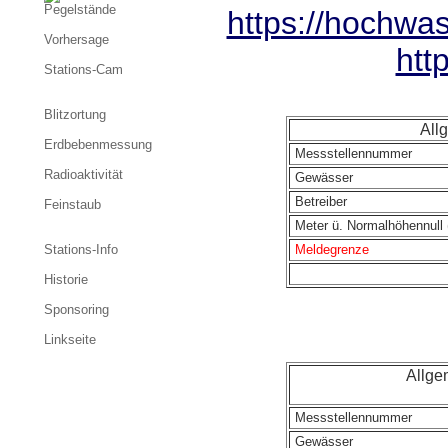
Pegelstände
https://hochwa
Vorhersage
htt
Stations-Cam
Blitzortung
All
Erdbebenmessung
Messstellennummer
Radioaktivität
Gewässer
Betreiber
Feinstaub
Meter ü. Normalhöhennull 
Stations-Info
Meldegrenze
Historie
Sponsoring
Linkseite
Allge
Messstellennummer
Gewässer