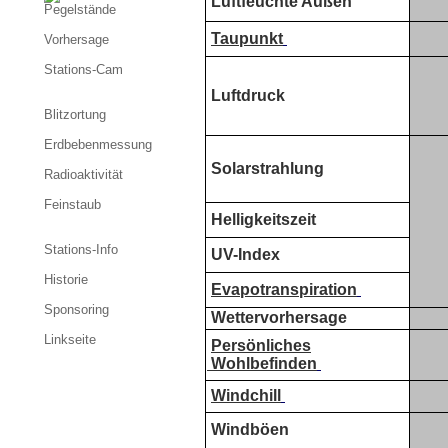
Luftfeuchte Außen
Pegelstände
Taupunkt
Vorhersage
Stations-Cam
Luftdruck
Blitzortung
Erdbebenmessung
Solarstrahlung
Radioaktivität
Feinstaub
Helligkeitszeit
Stations-Info
UV-Index
Historie
Evapotranspiration
Sponsoring
Wettervorhersage
Linkseite
Persönliches
Wohlbefinden
Windchill
Windböen