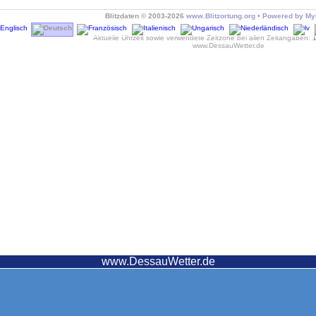
Blitzdaten © 2003-2026
www.Blitzortung.org
•
Powered by MyB
Aktuelle Uhrzeit sowie verwendete Zeitzone bei allen Zeitangaben:
www.DessauWetter.de
www.DessauWetter.de