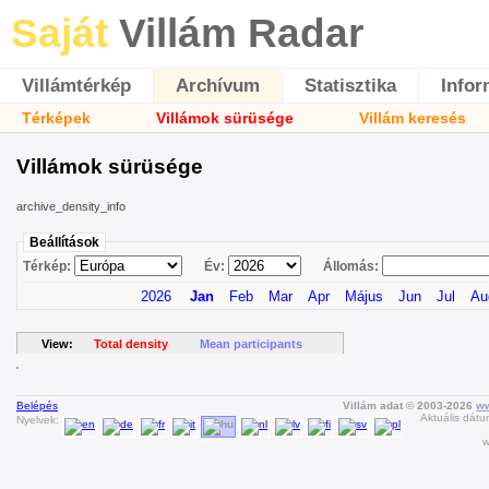
Saját
Villám Radar
Villámtérkép
Archívum
Statisztika
Infor
Térképek
Villámok sürüsége
Villám keresés
Villámok sürüsége
archive_density_info
Beállítások
Térkép:
Év:
Állomás:
2026
Jan
Feb
Mar
Apr
Május
Jun
Jul
Au
View:
Total density
Mean participants
Belépés
Villám adat © 2003-2026
ww
Aktuális dátu
Nyelvek:
w