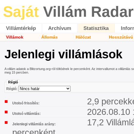
Saját
Villám Radar
Villámtérkép
Archívum
Statisztika
Infor
Villámok
Állomás
Hálózat
Hosszútávú 
Jelenlegi villámlások
A villám adatok a Blitzortung.org-ról töltödnek le percenként. Az intervallumot a villámlá
meg 15 percben.
Régió
Régió:
2,9 percekke
Utolsó frissítés:
2026.08.10 
Utolsó villámlás:
17,2 Villáml
Jelenlegi villámlás arány:
percenként