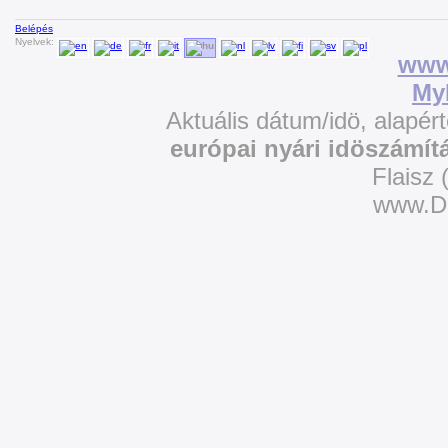
Belépés
Nyelvek:
www.
My
Aktuális dátum/idö, alapér
európai nyári idöszámít
Flaisz 
www.D