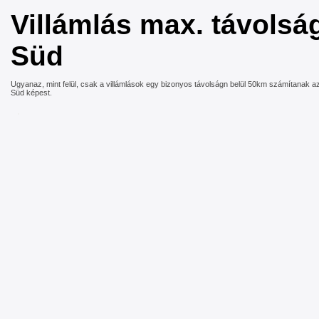
Villámlás max. távolsá
Süd
Ugyanaz, mint felül, csak a villámlások egy bizonyos távolságn belül 50km számítanak 
Süd képest.