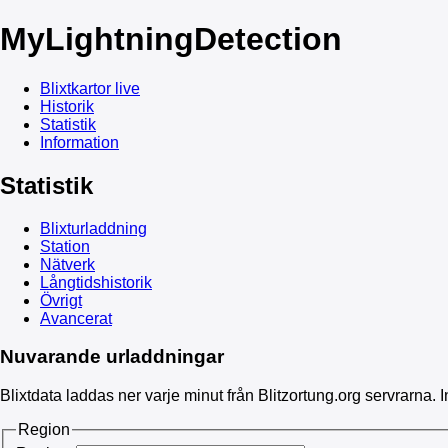
My
LightningDetection
Blixtkartor live
Historik
Statistik
Information
Statistik
Blixturladdning
Station
Nätverk
Långtidshistorik
Övrigt
Avancerat
Nuvarande urladdningar
Blixtdata laddas ner varje minut från Blitzortung.org servrarna. In
Region