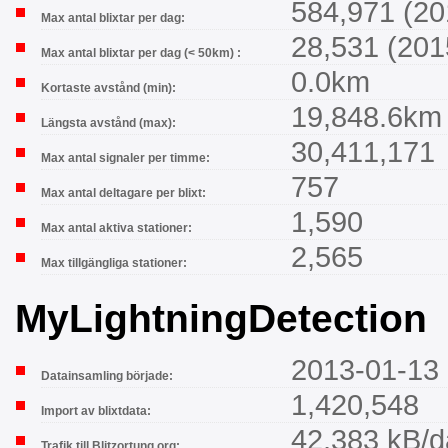
584,971 (20
Max antal blixtar per dag:
28,531 (201
Max antal blixtar per dag (< 50km) :
0.0km
Kortaste avstånd (min):
19,848.6km
Längsta avstånd (max):
30,411,171
Max antal signaler per timme:
757
Max antal deltagare per blixt:
1,590
Max antal aktiva stationer:
2,565
Max tillgängliga stationer:
MyLightningDetection
2013-01-13 
Datainsamling började:
1,420,548
Import av blixtdata:
42,383 kB/
Trafik till Blitzortung.org: