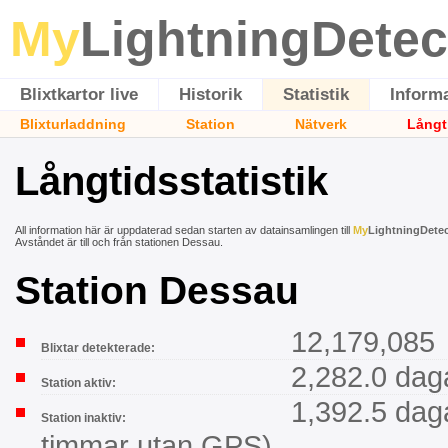
My
LightningDetec
Blixtkartor live
Historik
Statistik
Inform
Blixturladdning
Station
Nätverk
Långt
Långtidsstatistik
All information här är uppdaterad sedan starten av datainsamlingen till
My
LightningDete
Avståndet är till och från stationen Dessau.
Station Dessau
12,179,085
Blixtar detekterade:
2,282.0 dag
Station aktiv:
1,392.5 dag
Station inaktiv:
timmar utan GPS)