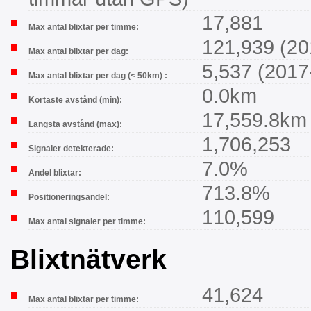
17,881
Max antal blixtar per timme:
121,939 (20
Max antal blixtar per dag:
5,537 (2017
Max antal blixtar per dag (< 50km) :
0.0km
Kortaste avstånd (min):
17,559.8km
Längsta avstånd (max):
1,706,253
Signaler detekterade:
7.0%
Andel blixtar:
713.8%
Positioneringsandel:
110,599
Max antal signaler per timme:
Blixtnätverk
41,624
Max antal blixtar per timme: