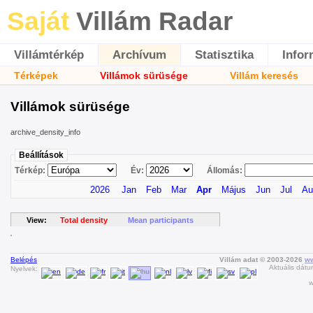
Saját
Villám Radar
Villámtérkép
Archívum
Statisztika
Infor
Térképek
Villámok sürüsége
Villám keresés
Villámok sürüsége
archive_density_info
Beállítások
Térkép:
Év:
Állomás:
2026
Jan
Feb
Mar
Apr
Május
Jun
Jul
Au
View:
Total density
Mean participants
Belépés
Villám adat © 2003-2026
ww
Aktuális dátu
Nyelvek:
w