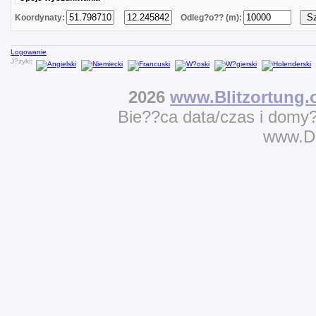
Koordynaty:
Odleg?o?? (m):
Logowanie
J?zyki:
2026
www.Blitzortung.
Bie??ca data/czas i domy
www.D