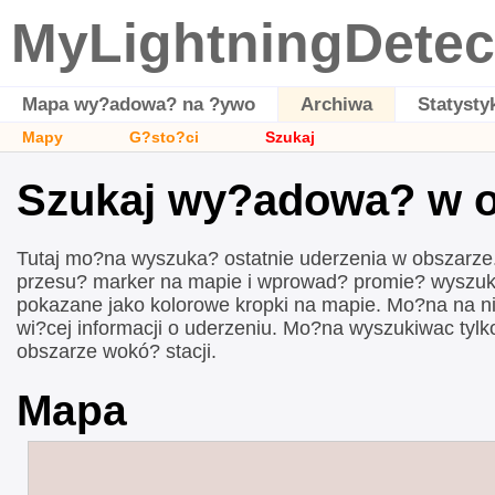
MyLightningDetec
Mapa wy?adowa? na ?ywo
Archiwa
Statysty
Mapy
G?sto?ci
Szukaj
Szukaj wy?adowa? w o
Tutaj mo?na wyszuka? ostatnie uderzenia w obszarze.
przesu? marker na mapie i wprowad? promie? wyszuk
pokazane jako kolorowe kropki na mapie. Mo?na na n
wi?cej informacji o uderzeniu. Mo?na wyszukiwac tyl
obszarze wokó? stacji.
Mapa