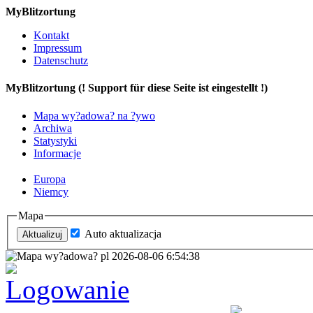
MyBlitzortung
Kontakt
Impressum
Datenschutz
My
Blitzortung (! Support für diese Seite ist eingestellt !)
Mapa wy?adowa? na ?ywo
Archiwa
Statystyki
Informacje
Europa
Niemcy
Mapa
Auto aktualizacja
Logowanie