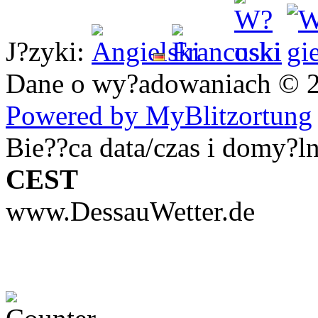
J?zyki:
Dane o wy?adowaniach © 
Powered by MyBlitzortung
Bie??ca data/czas i domy?l
CEST
www.DessauWetter.de