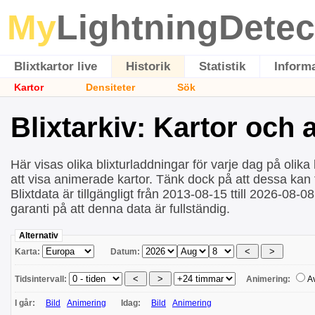
My
LightningDetec
Blixtkartor live
Historik
Statistik
Inform
Kartor
Densiteter
Sök
Blixtarkiv: Kartor och
Här visas olika blixturladdningar för varje dag på olika 
att visa animerade kartor. Tänk dock på att dessa kan ta
Blixtdata är tillgängligt från 2013-08-15 ttill 2026-08-0
garanti på att denna data är fullständig.
Alternativ
Karta:
Datum:
Tidsintervall:
Animering:
A
I går:
Bild
Animering
Idag:
Bild
Animering