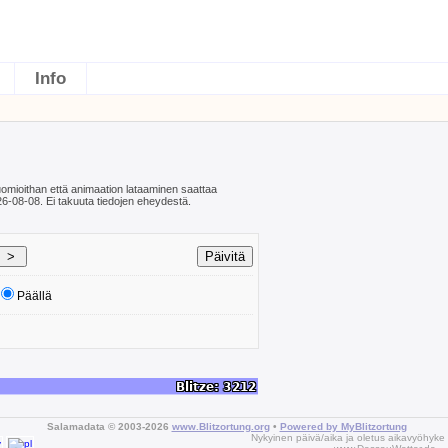
Info
huomioithan että animaation lataaminen saattaa
6-08-08. Ei takuuta tiedojen eheydestä.
Päällä
Salamadata © 2003-2026
www.Blitzortung.org
•
Powered by MyBlitzortung
Nykyinen päivä/aika ja oletus aikavyöhyke