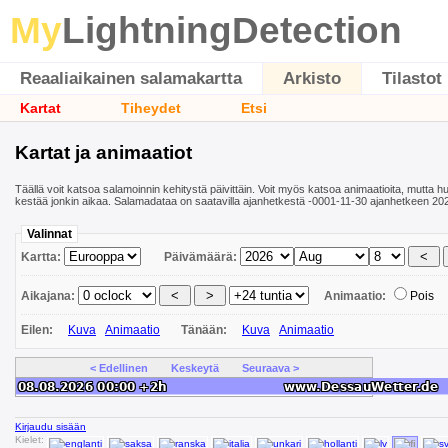
My
LightningDetection
Reaaliaikainen salamakartta
Arkisto
Tilastot
Kartat
Tiheydet
Etsi
Kartat ja animaatiot
Täällä voit katsoa salamoinnin kehitystä päivittäin. Voit myös katsoa animaatioita, mutta 
kestää jonkin aikaa. Salamadataa on saatavilla ajanhetkestä -0001-11-30 ajanhetkeen 202
Valinnat
Kartta:
Päivämäärä:
Aikajana:
Animaatio:
Pois
Eilen:
Kuva
Animaatio
Tänään:
Kuva
Animaatio
< Edellinen
Keskeytä
Seuraava >
Kirjaudu sisään
Kielet: