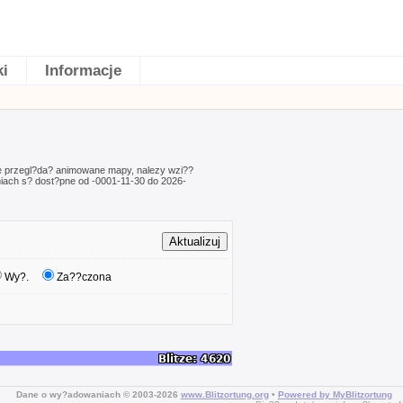
ki
Informacje
e przegl?da? animowane mapy, nalezy wzi??
ach s? dost?pne od -0001-11-30 do 2026-
Wy?.
Za??czona
Dane o wy?adowaniach © 2003-2026
www.Blitzortung.org
•
Powered by MyBlitzortung