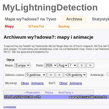
MyLightningDetection
Mapa wy?adowa? na ?ywo
Archiwa
Statysty
Mapy
G?sto?ci
Szukaj
Archiwum wy?adowa?: mapy i animacje
Tutaj mo?na wy?wietli? wy?adowania dla ka?dego dnia na ró?nych mapach. Mo?na tak?
pod uwage, ?e potrzebny jest dodatkowy czas na za?adowanie map. Dane o wy?adowani
08-07. Nie ma gwarancji kompletno?ci
Opcje
Mapa:
Data:
Zakres czasu:
Animacja:
Wczoraj:
Obraz
Animacja
Dzi?:
Obraz
Animacja
< Poprzedni
Pauza
Nast?pny >
Logowanie