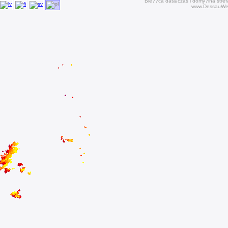
Bie??ca data/czas i domy?lna str
www.DessauWet