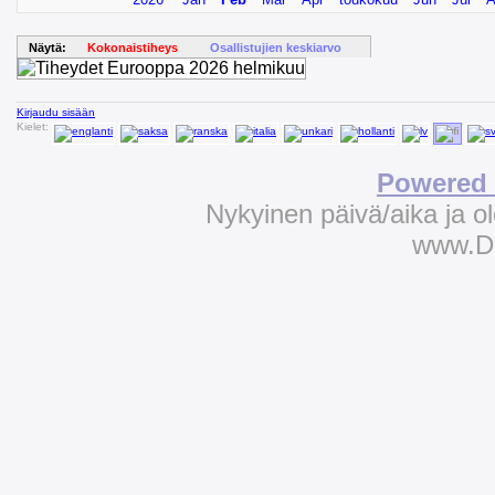
Näytä:
Kokonaistiheys
Osallistujien keskiarvo
Kirjaudu sisään
Kielet:
Powered 
Nykyinen päivä/aika ja 
www.D