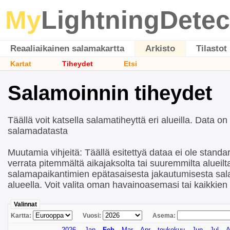
My
LightningDetec
Reaaliaikainen salamakartta
Arkisto
Tilastot
Kartat
Tiheydet
Etsi
Salamoinnin tiheydet
Täällä voit katsella salamatiheyttä eri alueilla. Data on
salamadatasta
Muutamia vihjeitä: Täällä esitettyä dataa ei ole standard
verrata pitemmältä aikajaksolta tai suuremmilta alueil
salamapaikantimien epätasaisesta jakautumisesta sa
alueella. Voit valita oman havainoasemasi tai kaikkie
Valinnat
Kartta:
Vuosi:
Asema:
2026
Jan
Feb
Mar
Apr
toukokuu
Jun
Jul
A