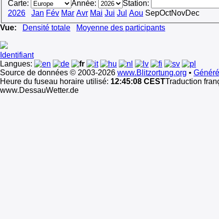
Carte:
Année:
Station:
2026
Jan
Fév
Mar
Avr
Mai
Jui
Jul
Aou
Sep
Oct
Nov
Dec
Vue:
Densité totale
Moyenne des participants
Identifiant
Langues:
Source de données © 2003-2026
www.Blitzortung.org
•
Généré
Heure du fuseau horaire utilisé:
12:45:08 CEST
Traduction fran
www.DessauWetter.de