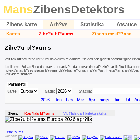
Mans
ZibensDetektors
Zibens karte
Arh?vs
Statistika
Atsauce
Kartes
Zibe?u bl?vums
Zibens mekl??ana
Zibe?u bl?vums
?eit tiek att?loti izl??u bl?vumi da??diem re?ioniem. ?ie dati tiek glab?ti neatkar?gi no citi
Ieteikums: ?eit att?lotie dati nav standartiz?ti, dati nevar tikt sal?dzin?ti ar ilg?ku laika po
noteik?anas b?zes staciju bl?vums da??dos re?ionos ir at??ir?gs. Ir iesp?jams izv?l?ties 
vair?kiem skatiem.
Parametri
Karte:
Gads:
Stacija:
2026
Jan
Feb
Mar
Apr
maijs
Jun
Jul
Au
Skats:
Kop?jais bl?vums
Vid?jais dal?bnieku skaits
Lietot?jv?rds
valodas: