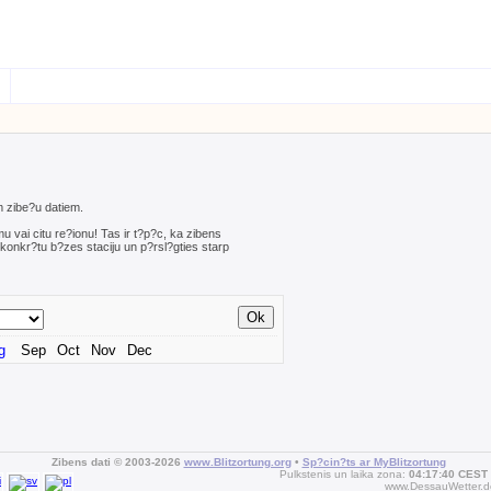
em zibe?u datiem.
smu vai citu re?ionu! Tas ir t?p?c, ka zibens
konkr?tu b?zes staciju un p?rsl?gties starp
g
Sep
Oct
Nov
Dec
Zibens dati © 2003-2026
www.Blitzortung.org
•
Sp?cin?ts ar MyBlitzortung
Pulkstenis un laika zona:
04:17:40 CEST
www.DessauWetter.d