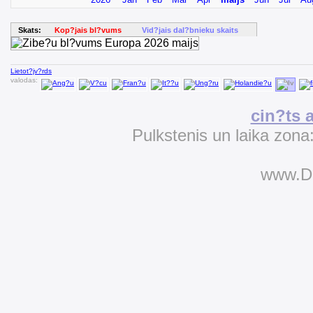
Skats:
Kop?jais bl?vums
Vid?jais dal?bnieku skaits
Lietot?jv?rds
valodas:
cin?ts 
Pulkstenis un laika zona
www.D