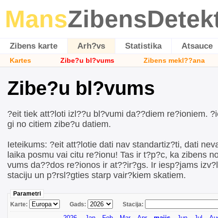
Mans
ZibensDetek
Zibens karte
Arh?vs
Statistika
Atsauce
Kartes
Zibe?u bl?vums
Zibens mekl??ana
Zibe?u bl?vums
?eit tiek att?loti izl??u bl?vumi da??diem re?ioniem. ?i
gi no citiem zibe?u datiem.
Ieteikums: ?eit att?lotie dati nav standartiz?ti, dati neva
laika posmu vai citu re?ionu! Tas ir t?p?c, ka zibens n
vums da??dos re?ionos ir at??ir?gs. Ir iesp?jams izv?
staciju un p?rsl?gties starp vair?kiem skatiem.
Parametri
Karte:
Gads:
Stacija:
2026
Jan
Feb
Mar
Apr
maijs
Jun
Jul
Au