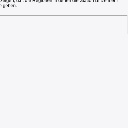
nzeigen, d.h. die Regionen in denen die Station Blitze mehr
e geben.