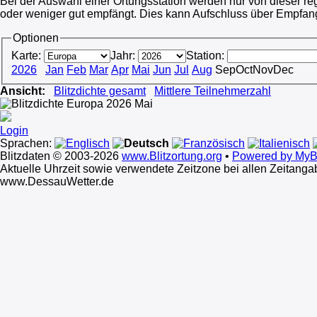
Bei der Auswahl einer Ortungsstation werden nur von dieser regi
oder weniger gut empfängt. Dies kann Aufschluss über Empfang
Optionen
Karte:
Jahr:
Station:
2026
Jan
Feb
Mar
Apr
Mai
Jun
Jul
Aug
Sep
Oct
Nov
Dec
Ansicht:
Blitzdichte gesamt
Mittlere Teilnehmerzahl
Login
Sprachen:
Blitzdaten © 2003-2026
www.Blitzortung.org
•
Powered by MyBl
Aktuelle Uhrzeit sowie verwendete Zeitzone bei allen Zeitang
www.DessauWetter.de