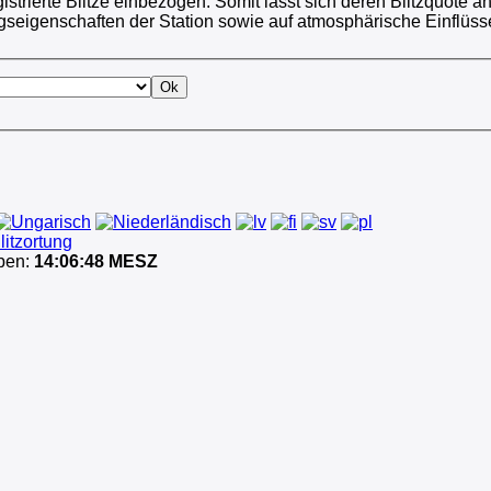
strierte Blitze einbezogen. Somit lässt sich deren Blitzquote a
seigenschaften der Station sowie auf atmosphärische Einflüss
itzortung
aben:
14:06:48 MESZ