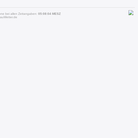
one bei allen Zeitangaben:
05:08:04 MESZ
auWetter.de