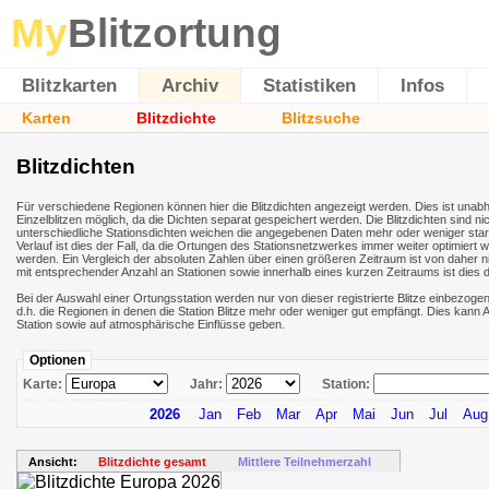
My
Blitzortung
Blitzkarten
Archiv
Statistiken
Infos
Karten
Blitzdichte
Blitzsuche
Blitzdichten
Für verschiedene Regionen können hier die Blitzdichten angezeigt werden. Dies ist unab
Einzelblitzen möglich, da die Dichten separat gespeichert werden. Die Blitzdichten sind nic
unterschiedliche Stationsdichten weichen die angegebenen Daten mehr oder weniger stark 
Verlauf ist dies der Fall, da die Ortungen des Stationsnetzwerkes immer weiter optimiert 
werden. Ein Vergleich der absoluten Zahlen über einen größeren Zeitraum ist von daher ni
mit entsprechender Anzahl an Stationen sowie innerhalb eines kurzen Zeitraums ist dies 
Bei der Auswahl einer Ortungsstation werden nur von dieser registrierte Blitze einbezogen
d.h. die Regionen in denen die Station Blitze mehr oder weniger gut empfängt. Dies kan
Station sowie auf atmosphärische Einflüsse geben.
Optionen
Karte:
Jahr:
Station:
2026
Jan
Feb
Mar
Apr
Mai
Jun
Jul
Aug
Ansicht:
Blitzdichte gesamt
Mittlere Teilnehmerzahl