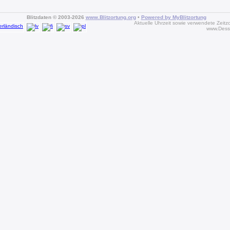
Blitzdaten © 2003-2026
www.Blitzortung.org
•
Powered by MyBlitzortung
Aktuelle Uhrzeit sowie verwendete Zeitz
www.Dess