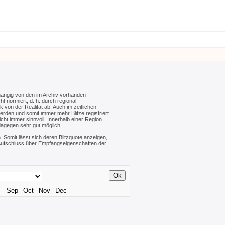
hängig von den im Archiv vorhanden
ht normiert, d. h. durch regional
von der Realität ab. Auch im zeitlichen
werden und somit immer mehr Blitze registriert
cht immer sinnvoll. Innerhalb einer Region
dagegen sehr gut möglich.
. Somit lässt sich deren Blitzquote anzeigen,
n Aufschluss über Empfangseigenschaften der
Sep
Oct
Nov
Dec