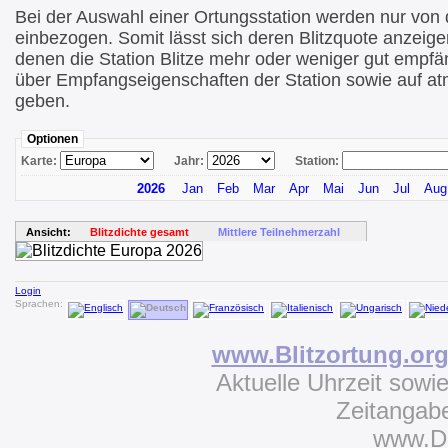
Bei der Auswahl einer Ortungsstation werden nur von di
einbezogen. Somit lässt sich deren Blitzquote anzeige
denen die Station Blitze mehr oder weniger gut empfä
über Empfangseigenschaften der Station sowie auf at
geben.
Optionen
Karte:
Jahr:
Station:
2026
Jan
Feb
Mar
Apr
Mai
Jun
Jul
Aug
Ansicht:
Blitzdichte gesamt
Mittlere Teilnehmerzahl
Login
Sprachen:
www.Blitzortung.or
Aktuelle Uhrzeit sowi
Zeitangab
www.D