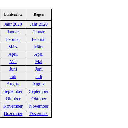
Luftfeuchte
Regen
Jahr 2020
Jahr 2020
Januar
Januar
Februar
Februar
März
März
April
April
Mai
Mai
Juni
Juni
Juli
Juli
August
August
September
September
Oktober
Oktober
November
November
Dezember
Dezember