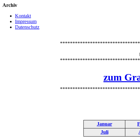
Archiv
Kontakt
Impressum
Datenschutz
********************************
********************************
zum Gra
********************************
Januar
F
Juli