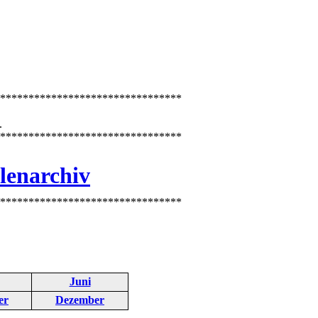
********************************
.
********************************
lenarchiv
********************************
Juni
er
Dezember