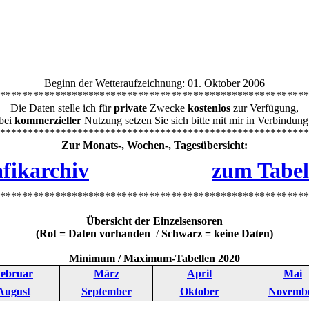
Beginn der Wetteraufzeichnung: 01. Oktober 2006
********************************************************
Die Daten stelle ich für
private
Zwecke
kostenlos
zur Verfügung,
bei
kommerzieller
Nutzung setzen Sie sich bitte mit mir in Verbindung
********************************************************
Zur Monats-, Wochen-, Tagesübersicht:
fikarchiv
zum Tabel
********************************************************
Übersicht der Einzelsensoren
(Rot = Daten vorhanden
/
Schwarz = keine Daten)
Minimum / Maximum-Tabellen 2020
ebruar
März
April
Mai
August
September
Oktober
Novemb