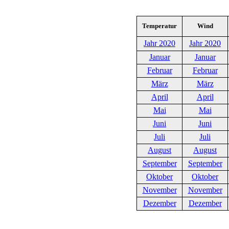
Temperatur
Wind
Jahr 2020
Jahr 2020
Januar
Januar
Februar
Februar
März
März
April
April
Mai
Mai
Juni
Juni
Juli
Juli
August
August
September
September
Oktober
Oktober
November
November
Dezember
Dezember