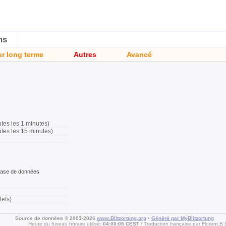
ns
ur long terme
Autres
Avancé
tes les 1 minutes)
tes les 15 minutes)
 base de données
lefs)
Source de données © 2003-2026
www.Blitzortung.org
•
Généré par MyBlitzortung
Heure du fuseau horaire utilisé:
04:00:05 CEST
Traduction française par Florent.B