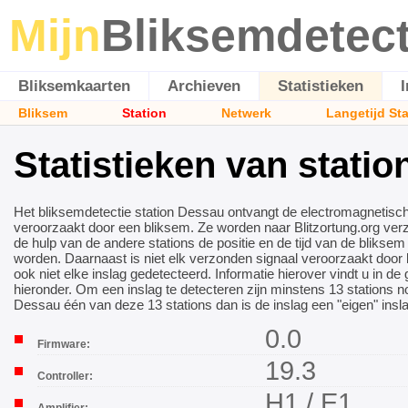
Mijn
Bliksemdetec
Bliksemkaarten
Archieven
Statistieken
Bliksem
Station
Netwerk
Langetijd St
Statistieken van stati
Het bliksemdetectie station Dessau ontvangt de electromagnetisch
veroorzaakt door een bliksem. Ze worden naar Blitzortung.org ve
de hulp van de andere stations de positie en de tijd van de blikse
worden. Daarnaast is niet elk verzonden signaal veroorzaakt door
ook niet elke inslag gedetecteerd. Informatie hierover vindt u in de 
hieronder. Om een inslag te detecteren zijn minstens 13 stations no
Dessau één van deze 13 stations dan is de inslag een "eigen" insla
0.0
Firmware:
19.3
Controller:
H1 / E1
Amplifier: