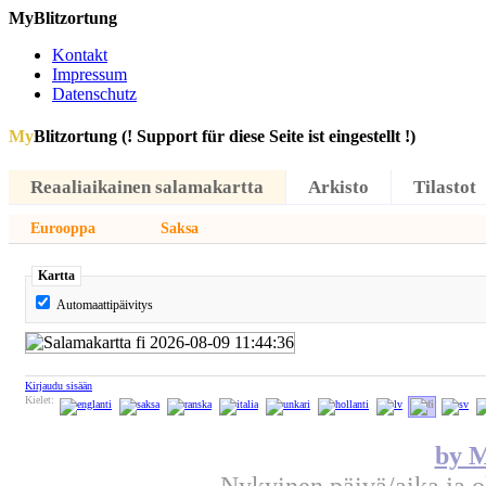
MyBlitzortung
Kontakt
Impressum
Datenschutz
My
Blitzortung (! Support für diese Seite ist eingestellt !)
Reaaliaikainen salamakartta
Arkisto
Tilastot
Eurooppa
Saksa
Kartta
Automaattipäivitys
Kirjaudu sisään
Kielet:
by M
Nykyinen päivä/aika ja 