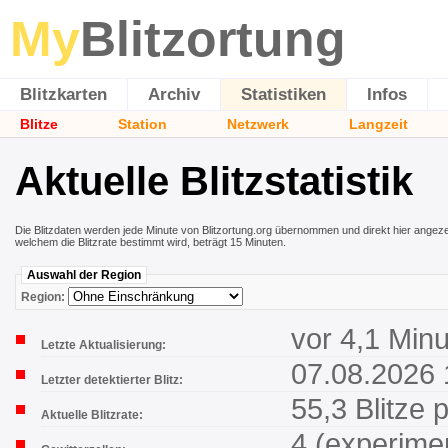
My
Blitzortung
Blitzkarten
Archiv
Statistiken
Infos
Blitze
Station
Netzwerk
Langzeit
Aktuelle Blitzstatistik
Die Blitzdaten werden jede Minute von Blitzortung.org übernommen und direkt hier angezeig
welchem die Blitzrate bestimmt wird, beträgt 15 Minuten.
Auswahl der Region
Region:
vor 4,1 Min
Letzte Aktualisierung:
07.08.2026 
Letzter detektierter Blitz:
55,3 Blitze 
Aktuelle Blitzrate:
4 (experimen