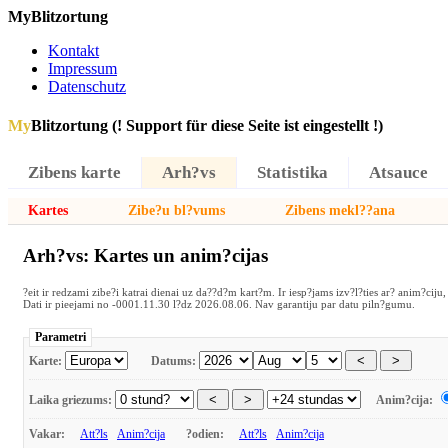
MyBlitzortung
Kontakt
Impressum
Datenschutz
My
Blitzortung (! Support für diese Seite ist eingestellt !)
Zibens karte
Arh?vs
Statistika
Atsauce
Kartes
Zibe?u bl?vums
Zibens mekl??ana
Arh?vs: Kartes un anim?cijas
?eit ir redzami zibe?i katrai dienai uz da??d?m kart?m. Ir iesp?jams izv?l?ties ar? anim?ciju, 
Dati ir pieejami no -0001.11.30 l?dz 2026.08.06. Nav garantiju par datu piln?gumu.
Parametri
Karte:
Datums:
Laika griezums:
Anim?cija:
Vakar:
Att?ls
Anim?cija
?odien:
Att?ls
Anim?cija