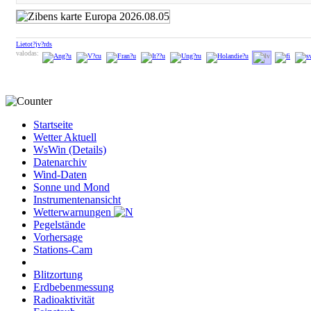
Lietot?jv?rds
valodas:
Startseite
Wetter Aktuell
WsWin (Details)
Datenarchiv
Wind-Daten
Sonne und Mond
Instrumentenansicht
Wetterwarnungen
Pegelstände
Vorhersage
Stations-Cam
Blitzortung
Erdbebenmessung
Radioaktivität