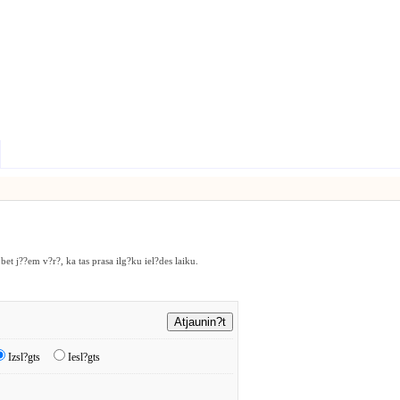
bet j??em v?r?, ka tas prasa ilg?ku iel?des laiku.
Izsl?gts
Iesl?gts