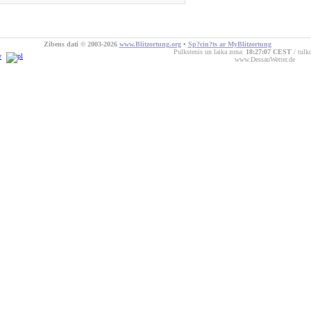
Zibens dati © 2003-2026
www.Blitzortung.org
•
Sp?cin?ts ar MyBlitzortung
Pulkstenis un laika zona:
18:27:07 CEST
tulk
www.DessauWetter.de