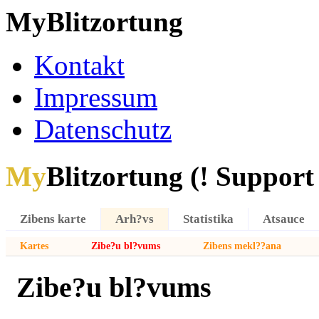
MyBlitzortung
Kontakt
Impressum
Datenschutz
My
Blitzortung (! Support f
Zibens karte
Arh?vs
Statistika
Atsauce
Kartes
Zibe?u bl?vums
Zibens mekl??ana
Zibe?u bl?vums