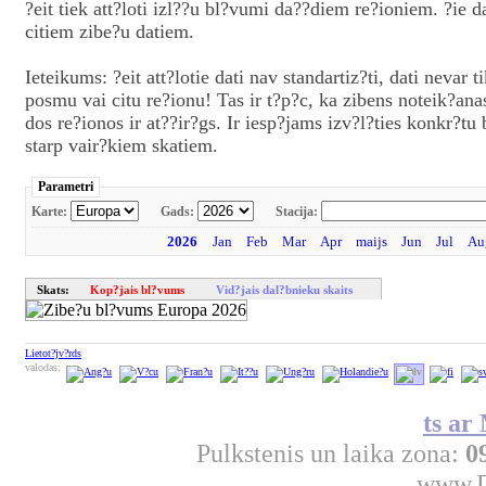
?eit tiek att?loti izl??u bl?vumi da??diem re?ioniem. ?ie da
citiem zibe?u datiem.
Ieteikums: ?eit att?lotie dati nav standartiz?ti, dati nevar t
posmu vai citu re?ionu! Tas ir t?p?c, ka zibens noteik?ana
dos re?ionos ir at??ir?gs. Ir iesp?jams izv?l?ties konkr?tu 
starp vair?kiem skatiem.
Parametri
Karte:
Gads:
Stacija:
2026
Jan
Feb
Mar
Apr
maijs
Jun
Jul
Au
Skats:
Kop?jais bl?vums
Vid?jais dal?bnieku skaits
Lietot?jv?rds
valodas:
ts ar
Pulkstenis un laika zona:
0
www.D