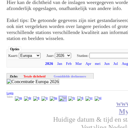
Hier kan de dichtheid van de inslagen weergegeven worde
afzonderlijk opgeslagen, onafhankelijk van andere info.
Enkel tips: De getoonde gegevens zijn niet gestandariseer
ook niet vergeleken worden over langere periodes of grote
verschillende stations verschillende kwaliteit aan informa
station en beelden wisselen.
Opties
Kaart:
Jaar:
Station:
2026
Jan
Feb
Mar
Apr
mei
Jun
Jul
Au
Zicht:
Totale dichtheid
Gemiddelde deelnemers
Login
Talen:
www
My
Huidige datum & tijd en s
Vertaling Neder