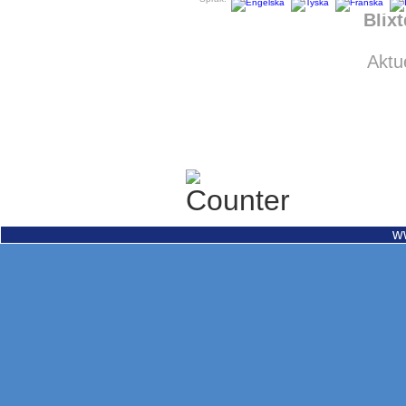
Blix
Aktu
w