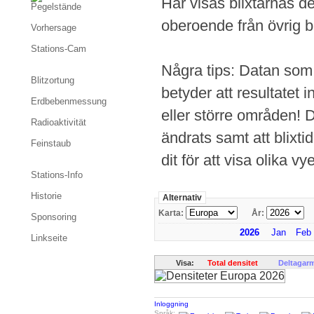
Här visas blixtarnas de
Pegelstände
oberoende från övrig bl
Vorhersage
Stations-Cam
Några tips: Datan som v
Blitzortung
betyder att resultatet i
Erdbebenmessung
eller större områden! 
Radioaktivität
ändrats samt att blixtid
Feinstaub
dit för att visa olika vye
Stations-Info
Historie
Alternativ
Karta:
År:
Sponsoring
2026
Jan
Feb
Linkseite
Visa:
Total densitet
Deltagar
Inloggning
Språk: