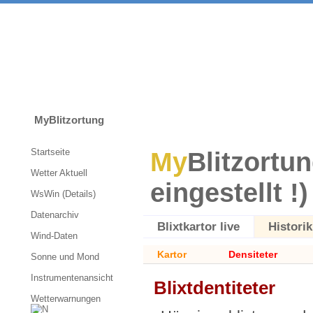
MyBlitzortung
Startseite
My
Blitzortun
Wetter Aktuell
eingestellt !)
WsWin (Details)
Datenarchiv
Blixtkartor live
Historik
Wind-Daten
Kartor
Densiteter
Sonne und Mond
Instrumentenansicht
Blixtdentiteter
Wetterwarnungen