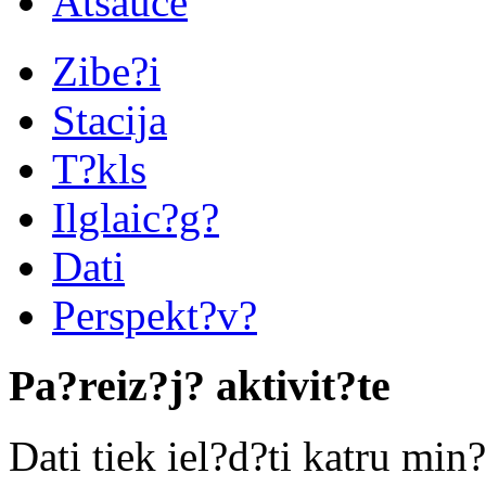
Atsauce
Zibe?i
Stacija
T?kls
Ilglaic?g?
Dati
Perspekt?v?
Pa?reiz?j? aktivit?te
Dati tiek iel?d?ti katru min