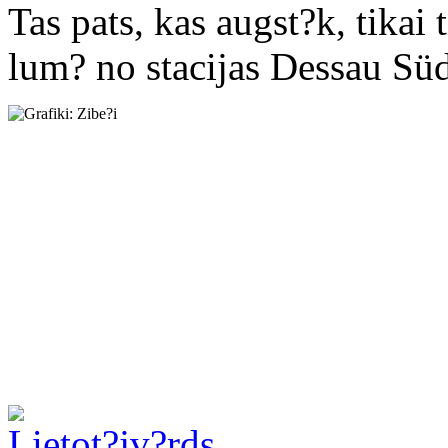
Tas pats, kas augst?k, tikai
lum? no stacijas Dessau Süd
Lietot?jv?rds