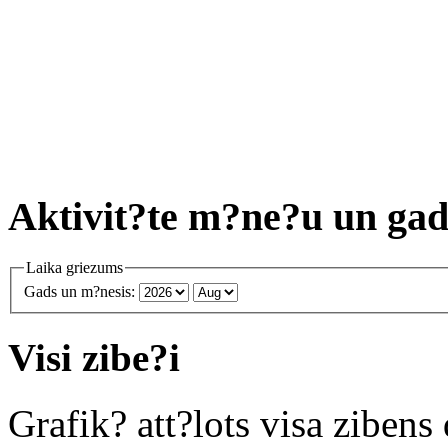
Aktivit?te m?ne?u un ga
Laika griezums
Gads un m?nesis:
Visi zibe?i
Grafik? att?lots visa zibens 