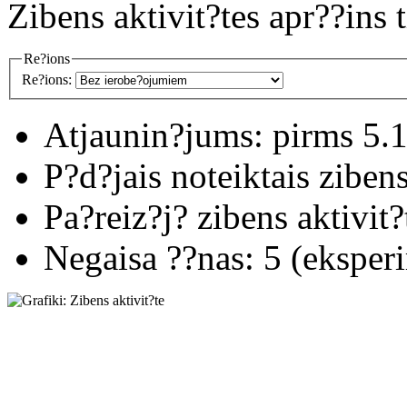
Zibens aktivit?tes apr??ins 
Re?ions
Re?ions:
Atjaunin?jums:
pirms 5.
P?d?jais noteiktais ziben
Pa?reiz?j? zibens aktivit?
Negaisa ??nas:
5 (eksper