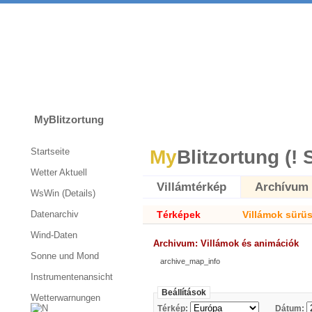
MyBlitzortung
Startseite
My
Blitzortung (! 
Wetter Aktuell
Villámtérkép
Archívum
WsWin (Details)
Datenarchiv
Térképek
Villámok sürü
Wind-Daten
Archivum: Villámok és animációk
Sonne und Mond
archive_map_info
Instrumentenansicht
Beállítások
Wetterwarnungen
Térkép:
Dátum: