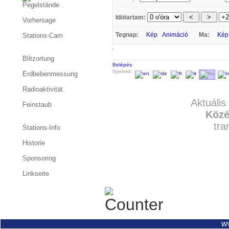
Pegelstände
Idötartam:
Vorhersage
Tegnap:
Kép
Animáció
Ma:
Kép
Stations-Cam
Blitzortung
Belépés
Nyelvek:
Erdbebenmessung
Radioaktivität
Aktuális
Feinstaub
Közé
tra
Stations-Info
Historie
Sponsoring
Linkseite
w