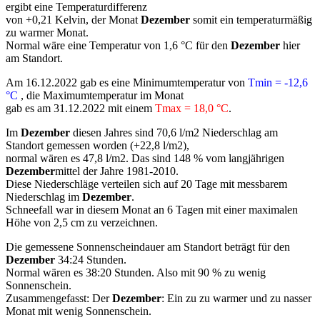
ergibt eine Temperaturdifferenz
von +0,21 Kelvin, der Monat
Dezember
somit ein temperaturmäßig
zu warmer Monat.
Normal wäre eine Temperatur von 1,6 °C für den
Dezember
hier
am Standort.
Am 16.12.2022 gab es eine Minimumtemperatur von
Tmin = -12,6
°C
, die Maximumtemperatur im Monat
gab es am 31.12.2022 mit einem
Tmax = 18,0 °C
.
Im
Dezember
diesen Jahres sind 70,6 l/m2 Niederschlag am
Standort gemessen worden (+22,8 l/m2),
normal wären es 47,8 l/m2. Das sind 148 % vom langjährigen
Dezember
mittel der Jahre 1981-2010.
Diese Niederschläge verteilen sich auf 20 Tage mit messbarem
Niederschlag im
Dezember
.
Schneefall war in diesem Monat an 6 Tagen mit einer maximalen
Höhe von 2,5 cm zu verzeichnen.
Die gemessene Sonnenscheindauer am Standort beträgt für den
Dezember
34:24 Stunden.
Normal wären es 38:20 Stunden. Also mit 90 % zu wenig
Sonnenschein.
Zusammengefasst: Der
Dezember
: Ein zu zu warmer und zu nasser
Monat mit wenig Sonnenschein.