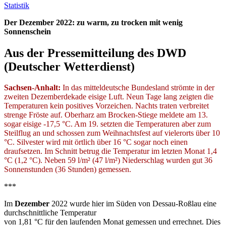
Statistik
Der Dezember 2022: zu warm, zu trocken mit wenig
Sonnenschein
Aus der Pressemitteilung des DWD
(Deutscher Wetterdienst)
Sachsen-Anhalt:
In das mitteldeutsche Bundesland strömte in der
zweiten Dezemberdekade eisige Luft. Neun Tage lang zeigten die
Temperaturen kein positives Vorzeichen. Nachts traten verbreitet
strenge Fröste auf. Oberharz am Brocken-Stiege meldete am 13.
sogar eisige -17,5 °C. Am 19. setzten die Temperaturen aber zum
Steilflug an und schossen zum Weihnachtsfest auf vielerorts über 10
°C. Silvester wird mit örtlich über 16 °C sogar noch einen
draufsetzen. Im Schnitt betrug die Temperatur im letzten Monat 1,4
°C (1,2 °C). Neben 59 l/m² (47 l/m²) Niederschlag wurden gut 36
Sonnenstunden (36 Stunden) gemessen.
***
Im
Dezember
2022 wurde hier im Süden von Dessau-Roßlau eine
durchschnittliche Temperatur
von 1,81 °C für den laufenden Monat gemessen und errechnet. Dies