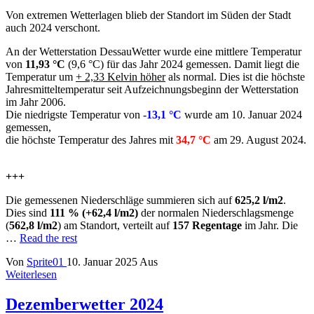
Von extremen Wetterlagen blieb der Standort im Süden der Stadt
auch 2024 verschont.
An der Wetterstation DessauWetter wurde eine mittlere Temperatur
von
11,93 °C
(9,6 °C) für das Jahr 2024 gemessen. Damit liegt die
Temperatur um
+ 2,33 Kelvin höher
als normal. Dies ist die höchste
Jahresmitteltemperatur seit Aufzeichnungsbeginn der Wetterstation
im Jahr 2006.
Die niedrigste Temperatur von
-13,1 °C
wurde am 10. Januar 2024
gemessen,
die höchste Temperatur des Jahres mit
34,7 °C
am 29. August 2024.
+++
Die gemessenen Niederschläge summieren sich auf
625,2 l/m2
.
Dies sind
111 % (+62,4 l/m2)
der normalen Niederschlagsmenge
(
562,8 l/m2
) am Standort, verteilt auf
157 Regentage
im Jahr. Die
…
Read the rest
Von
Sprite01
10. Januar 2025
Aus
Weiterlesen
Dezemberwetter 2024