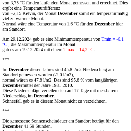
von 3,75 °C für den laufenden Monat gemessen und errechnet. Dies
ergibt eine Temperaturdifferenz
von +2,15 Kelvin, der Monat
Dezember
somit ein temperaturmäßig
viel zu warmer Monat.
Normal wäre eine Temperatur von 1,6 °C für den
Dezember
hier
am Standort.
Am 29.12.2024 gab es eine Minimumtemperatur von
Tmin = -6,1
°C
, die Maximumtemperatur im Monat
gab es am 19.12.2024 mit einem
Tmax = 14,2 °C
.
***
Im
Dezember
diesen Jahres sind 45,8 l/m2 Niederschlag am
Standort gemessen worden (-2,0 l/m2),
normal wären es 47,8 l/m2. Das sind 95,8 % vom langjährigen
Dezember
mittel der Jahre 1981-2010.
Diese Niederschläge verteilen sich auf 17 Tage mit messbarem
Niederschlag im
Dezember
.
Schneefall gab es in diesem Monat nicht zu verzeichnen.
***
Die gemessene Sonnenscheindauer am Standort beträgt für den
Dezember
41:59 Stunden.