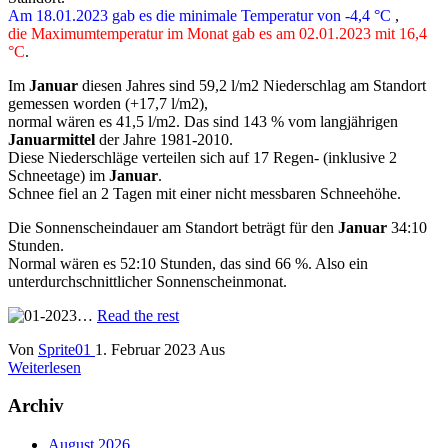
Am 18.01.2023 gab es die minimale Temperatur von -4,4 °C
,
die Maximumtemperatur im Monat gab es am 02.01.2023 mit 16,4
°C
.
Im
Januar
diesen Jahres sind 59,2 l/m2 Niederschlag am Standort
gemessen worden (+17,7 l/m2),
normal wären es 41,5 l/m2. Das sind 143 % vom langjährigen
Januarmittel
der Jahre 1981-2010.
Diese Niederschläge verteilen sich auf 17 Regen- (inklusive 2
Schneetage) im
Januar
.
Schnee fiel an 2 Tagen mit einer nicht messbaren Schneehöhe.
Die Sonnenscheindauer am Standort beträgt für den
Januar
34:10
Stunden.
Normal wären es 52:10 Stunden, das sind 66 %. Also ein
unterdurchschnittlicher Sonnenscheinmonat.
…
Read the rest
Von
Sprite01
1. Februar 2023
Aus
Weiterlesen
Archiv
August 2026