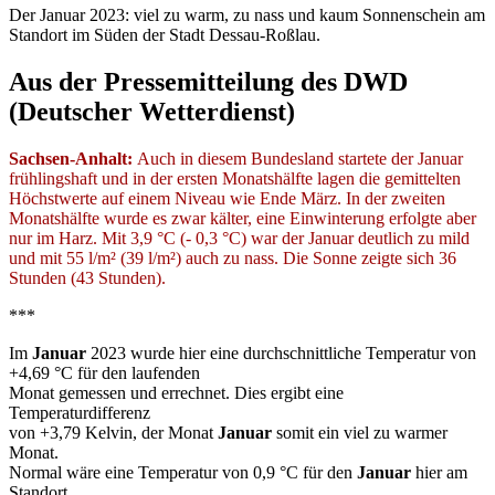
Der Januar 2023: viel zu warm, zu nass und kaum Sonnenschein am
Standort im Süden der Stadt Dessau-Roßlau.
Aus der Pressemitteilung des DWD
(Deutscher Wetterdienst)
Sachsen-Anhalt:
Auch in diesem Bundesland startete der Januar
frühlingshaft und in der ersten Monatshälfte lagen die gemittelten
Höchstwerte auf einem Niveau wie Ende März. In der zweiten
Monatshälfte wurde es zwar kälter, eine Einwinterung erfolgte aber
nur im Harz. Mit 3,9 °C (- 0,3 °C) war der Januar deutlich zu mild
und mit 55 l/m² (39 l/m²) auch zu nass. Die Sonne zeigte sich 36
Stunden (43 Stunden).
***
Im
Januar
2023 wurde hier eine durchschnittliche Temperatur von
+4,69 °C für den laufenden
Monat gemessen und errechnet. Dies ergibt eine
Temperaturdifferenz
von +3,79 Kelvin, der Monat
Januar
somit ein viel zu warmer
Monat.
Normal wäre eine Temperatur von 0,9 °C für den
Januar
hier am
Standort.