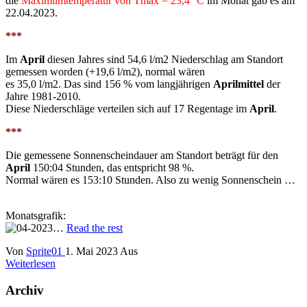
die
Maximumtemperatur von Tmax = 23,4 °C
im Monat gab es am
22.04.2023.
***
Im
April
diesen Jahres sind 54,6 l/m2 Niederschlag am Standort
gemessen worden (+19,6 l/m2), normal wären
es 35,0 l/m2. Das sind 156 % vom langjährigen
Aprilmittel
der
Jahre 1981-2010.
Diese Niederschläge verteilen sich auf 17 Regentage im
April
.
***
Die gemessene Sonnenscheindauer am Standort beträgt für den
April
150:04 Stunden, das entspricht 98 %.
Normal wären es 153:10 Stunden. Also zu wenig Sonnenschein …
Monatsgrafik:
…
Read the rest
Von
Sprite01
1. Mai 2023
Aus
Weiterlesen
Archiv