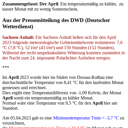
Zusammengefasst: Der
April
: Ein temperaturmäßig zu kühler, zu
nasser Monat mit zu wenig Sonnenschein.
Aus der Pressemitteilung des DWD (Deutscher
Wetterdienst)
Sachsen-Anhalt:
Für Sachsen-Anhalt ließen sich für den April
2023 folgende meteorologische Gebietsmittelwerte resümieren: 7,6
°C (7,8 °C), 52 l/m² (43 l/m²) und 150 Stunden (152 Stunden).
Während der recht unspektakulären Witterung konnten zumindest in
der Nacht zum 24. imposante Polarlichter Aufsehen erregen.
***
Im
April
2023 wurde hier im Süden von Dessau-Roßlau eine
durchschnittliche Temperatur von 8,41 °C für den laufenden Monat
gemessen und errechnet.
Dies ergibt eine Temperaturdifferenz von -1,09 Kelvin, der Monat
April
somit ein temperaturmäßig zu kühler Monat.
Normal wäre eine Temperatur von 9,5 °C für den
April
hier am
Standort.
Am 05.04.2023 gab es eine
Minimumtemperatur Tmin = -3,7 °C
zu
verzeichnen,