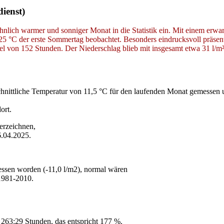
ienst)
nlich warmer und sonniger Monat in die Statistik ein. Mit einem erwar
25 °C der erste Sommertag beobachtet. Besonders eindrucksvoll präsen
on 152 Stunden. Der Niederschlag blieb mit insgesamt etwa 31 l/m² deu
ittliche Temperatur von 11,5 °C für den laufenden Monat gemessen un
ort.
erzeichnen,
.04.2025.
essen worden (-11,0 l/m2), normal wären
1981-2010.
263:29 Stunden, das entspricht 177 %.