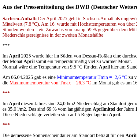
Aus der Pressemitteilung des DWD (Deutscher Wetterd
Sachsen-Anhalt:
Der April 2025 geht in Sachsen-Anhalt als ungewöh
Mittelwert (7,8 °C). Am 16. wurde mit Höchsttemperaturen von über 
Stunden werden – ein Zuwachs von knapp 59 % gegenüber dem Mittel v
Niederschlagsereignisse in der zweiten Monatshälfte.
***
Im
April
2025 wurde hier im Süden von Dessau-Roßlau eine durchschn
der Monat
April
somit ein temperaturmäßig viel zu warmer Monat.
Normal wäre eine Temperatur von 9,5 °C für den
April
hier am Stand
Am 06.04.2025 gab es eine
Minimumtemperatur Tmin = -2,6 °C
zu v
die
Maximumtemperatur von Tmax = 26,3 °C
im Monat gab es am 16
***
Im
April
diesen Jahres sind 24,0 l/m2 Niederschlag am Standort gem
es 35,0 l/m2. Das sind 69 % vom langjährigen
Aprilmittel
der Jahre 
Diese Niederschläge verteilen sich auf 5 Regentage im
April
.
***
Die gemessene Sonnenscheindauer am Standort beträgt für den
April