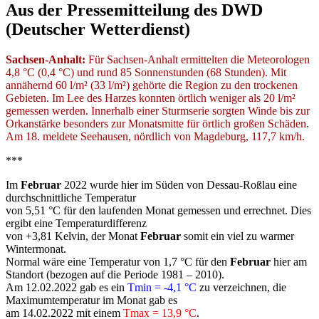
Aus der Pressemitteilung des DWD
(Deutscher Wetterdienst)
Sachsen-Anhalt:
Für Sachsen-Anhalt ermittelten die Meteorologen
4,8 °C (0,4 °C) und rund 85 Sonnenstunden (68 Stunden). Mit
annähernd 60 l/m² (33 l/m²) gehörte die Region zu den trockenen
Gebieten. Im Lee des Harzes konnten örtlich weniger als 20 l/m²
gemessen werden. Innerhalb einer Sturmserie sorgten Winde bis zur
Orkanstärke besonders zur Monatsmitte für örtlich großen Schäden.
Am 18. meldete Seehausen, nördlich von Magdeburg, 117,7 km/h.
***
Im
Februar
2022 wurde hier im Süden von Dessau-Roßlau eine
durchschnittliche Temperatur
von 5,51 °C für den laufenden Monat gemessen und errechnet. Dies
ergibt eine Temperaturdifferenz
von +3,81 Kelvin, der Monat
Februar
somit ein viel zu warmer
Wintermonat.
Normal wäre eine Temperatur von 1,7 °C für den
Februar
hier am
Standort (bezogen auf die Periode 1981 – 2010).
Am 12.02.2022 gab es ein
Tmin = -4,1 °C
zu verzeichnen, die
Maximumtemperatur im Monat gab es
am 14.02.2022 mit einem
Tmax = 13,9 °C
.