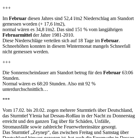
+++
Im
Februar
diesen Jahres sind 52,4 l/m2 Niederschlag am Standort
gemessen worden (+ 17,6 l/m2),
normal wären es 34,8 l/m2. Das sind 151 % vom langjährigen
Februarmittel
der Jahre 1981-2010.
Diese Niederschläge verteilen sich auf 18 Tage im
Februar
.
Schneehöhen konnten in diesem Wintermonat mangels Schneefall
nicht gemessen werden.
+++
Die Sonnenscheindauer am Standort betrug für den
Februar
63:06
Stunden.
Normal wären es 68:20 Stunden. Also mit 92 %
unterdurchschnittlich…
***
Vom 17.02. bis 20.02. zogen mehrere Sturmtiefs über Deutschland,
das Sturmtief Ylenia hat Dessau-Roßlau in der Nacht zu Donnerstag
erreicht und den ganzen Tag über für Schäden, Unfälle,
Stromausfälle sowie zahlreiche Feuerwehreinsätze gesorgt.
Das Sturmtief „Zeynep“, das zwischen Freitag und Samstag über
Deutschland hinweg gezogen ist, hat auch die Feuerwehr in Dessau-