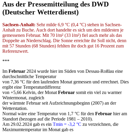
Aus der Pressemitteilung des DWD
(Deutscher Wetterdienst)
Sachsen-Anhalt:
Sehr milde 6,9 °C (0,4 °C) stehen in Sachsen-
Anhalt zu Buche. Auch dort handelte es sich um den mildesten je
gemessenen Februar. Mit 70 l/m² (33 l/m²) fiel auch mehr als das
Doppelte an Niederschlag. Die Sonne erreichte ihr Soll nicht, denn
mit 57 Stunden (68 Stunden) fehlten ihr doch gut 16 Prozent zum
Referenzwert.
***
Im
Februar
2024 wurde hier im Süden von Dessau-Roßlau eine
durchschnittliche Temperatur
von 7,36 °C für den laufenden Monat gemessen und errechnet. Dies
ergibt eine Temperaturdifferenz
von +5,66 Kelvin, der Monat
Februar
somit ein viel zu warmer
Wintermonat, zugleich
der wärmste Februar seit Aufzeichnungsbeginn (2007) an der
Wetterstation.
Normal wäre eine Temperatur von 1,7 °C für den
Februar
hier am
Standort (bezogen auf die Periode 1981 – 2010).
Am 29.02.2024 gab es ein
Tmin = -3,2 °C
zu verzeichnen, die
Maximumtemperatur im Monat gab es