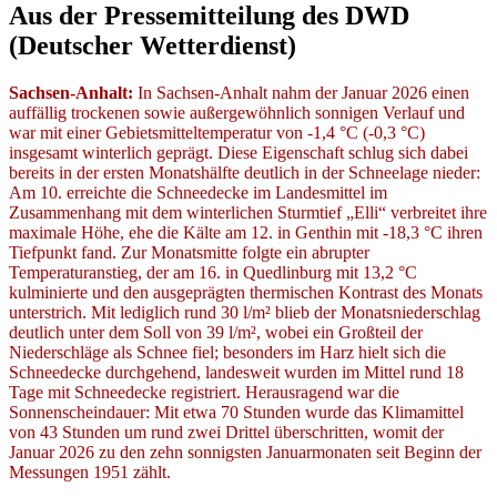
Aus der Pressemitteilung des DWD
(Deutscher Wetterdienst)
Sachsen-Anhalt:
In Sachsen-Anhalt nahm der Januar 2026 einen
auffällig trockenen sowie außergewöhnlich sonnigen Verlauf und
war mit einer Gebietsmitteltemperatur von -1,4 °C (-0,3 °C)
insgesamt winterlich geprägt. Diese Eigenschaft schlug sich dabei
bereits in der ersten Monatshälfte deutlich in der Schneelage nieder:
Am 10. erreichte die Schneedecke im Landesmittel im
Zusammenhang mit dem winterlichen Sturmtief „Elli“ verbreitet ihre
maximale Höhe, ehe die Kälte am 12. in Genthin mit -18,3 °C ihren
Tiefpunkt fand. Zur Monatsmitte folgte ein abrupter
Temperaturanstieg, der am 16. in Quedlinburg mit 13,2 °C
kulminierte und den ausgeprägten thermischen Kontrast des Monats
unterstrich. Mit lediglich rund 30 l/m² blieb der Monatsniederschlag
deutlich unter dem Soll von 39 l/m², wobei ein Großteil der
Niederschläge als Schnee fiel; besonders im Harz hielt sich die
Schneedecke durchgehend, landesweit wurden im Mittel rund 18
Tage mit Schneedecke registriert. Herausragend war die
Sonnenscheindauer: Mit etwa 70 Stunden wurde das Klimamittel
von 43 Stunden um rund zwei Drittel überschritten, womit der
Januar 2026 zu den zehn sonnigsten Januarmonaten seit Beginn der
Messungen 1951 zählt.