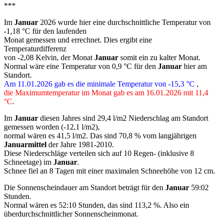
***
Im
Januar
2026 wurde hier eine durchschnittliche Temperatur von
-1,18 °C für den laufenden
Monat gemessen und errechnet. Dies ergibt eine
Temperaturdifferenz
von -2,08 Kelvin, der Monat
Januar
somit ein zu kalter Monat.
Normal wäre eine Temperatur von 0,9 °C für den
Januar
hier am
Standort.
Am 11.01.2026 gab es die minimale Temperatur von -15,3 °C
,
die Maximumtemperatur im Monat gab es am 16.01.2026 mit 11,4
°C
.
Im
Januar
diesen Jahres sind 29,4 l/m2 Niederschlag am Standort
gemessen worden (-12,1 l/m2),
normal wären es 41,5 l/m2. Das sind 70,8 % vom langjährigen
Januarmittel
der Jahre 1981-2010.
Diese Niederschläge verteilen sich auf 10 Regen- (inklusive 8
Schneetage) im
Januar
.
Schnee fiel an 8 Tagen mit einer maximalen Schneehöhe von 12 cm.
Die Sonnenscheindauer am Standort beträgt für den
Januar
59:02
Stunden.
Normal wären es 52:10 Stunden, das sind 113,2 %. Also ein
überdurchschnittlicher Sonnenscheinmonat.