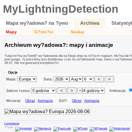
MyLightningDetection
Mapa wy?adowa? na ?ywo
Archiwa
Statysty
Mapy
G?sto?ci
Szukaj
Archiwum wy?adowa?: mapy i animacje
Tutaj mo?na wy?wietli? wy?adowania dla ka?dego dnia na ró?nych mapach. Mo?na tak?
pod uwage, ?e potrzebny jest dodatkowy czas na za?adowanie map. Dane o wy?adowani
08-07. Nie ma gwarancji kompletno?ci
Opcje
Mapa:
Data:
Zakres czasu:
Animacja:
Wczoraj:
Obraz
Animacja
Dzi?:
Obraz
Animacja
Logowanie
J?zyki: