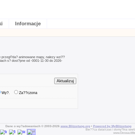
ki
Informacje
e przegl?da? animowane mapy, nalezy wzi??
ach s? dost?pne od -0001-11-30 do 2026-
Wy?.
Za??czona
Dane o wy?adowaniach © 2003-2026
www.Blitzortung.org
•
Powered by MyBlitzortung
Bie??ca data/czas i domy?lna str
www.DessauWet