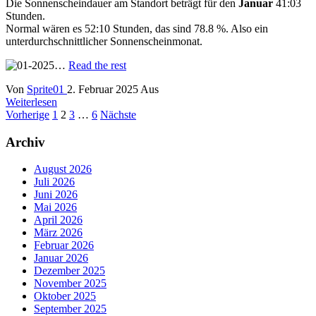
Die Sonnenscheindauer am Standort beträgt für den
Januar
41:03
Stunden.
Normal wären es 52:10 Stunden, das sind 78.8 %. Also ein
unterdurchschnittlicher Sonnenscheinmonat.
…
Read the rest
Von
Sprite01
2. Februar 2025
Aus
Weiterlesen
Seitennummerierung
Vorherige
1
2
3
…
6
Nächste
der
Archiv
Beiträge
August 2026
Juli 2026
Juni 2026
Mai 2026
April 2026
März 2026
Februar 2026
Januar 2026
Dezember 2025
November 2025
Oktober 2025
September 2025