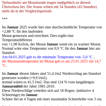
Tiefausläufer am Monatsende trugen maßgeblich zu diesem
Überschuss bei. Die Sonne schien mit 54 Stunden (43 Stunden)
mehr als in der Vergleichsperiode.
***
Im
Januar
2025 wurde hier eine durchschnittliche Temperatur von
+2,88 °C für den laufenden
Monat gemessen und errechnet. Dies ergibt eine
Temperaturdifferenz
von +1,98 Kelvin, der Monat
Januar
somit ein zu warmer Monat.
Normal wäre eine Temperatur von 0,9 °C für den
Januar
hier am
Standort.
Am 04.01.2025 gab es die minimale Temperatur von -5,0 °C
,
die Maximumtemperatur im Monat gab es am 25.01.2025 mit 14,7
°C
.
Im
Januar
diesen Jahres sind 51,4 l/m2 Niederschlag am Standort
gemessen worden (+9,9 l/m2),
normal wären es 41,5 l/m2. Das sind 124 % vom langjährigen
Januarmittel
der Jahre 1981-2010.
Diese Niederschläge verteilen sich auf 18 Regen- (inklusive 4
Schneetage) im
Januar
.
Schnee fiel an 4 Tagen mit einer maximalen Schneehöhe von 3 cm.