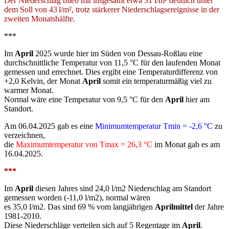
Der Niederschlag blieb mit insgesamt etwa 31 l/m² deutlich unter
dem Soll von 43 l/m², trotz stärkerer Niederschlagsereignisse in der
zweiten Monatshälfte.
***
Im
April
2025 wurde hier im Süden von Dessau-Roßlau eine
durchschnittliche Temperatur von 11,5 °C für den laufenden Monat
gemessen und errechnet. Dies ergibt eine Temperaturdifferenz von
+2,0 Kelvin, der Monat
April
somit ein temperaturmäßig viel zu
warmer Monat.
Normal wäre eine Temperatur von 9,5 °C für den
April
hier am
Standort.
Am 06.04.2025 gab es eine
Minimumtemperatur Tmin = -2,6 °C
zu
verzeichnen,
die
Maximumtemperatur von Tmax = 26,3 °C
im Monat gab es am
16.04.2025.
***
Im
April
diesen Jahres sind 24,0 l/m2 Niederschlag am Standort
gemessen worden (-11,0 l/m2), normal wären
es 35,0 l/m2. Das sind 69 % vom langjährigen
Aprilmittel
der Jahre
1981-2010.
Diese Niederschläge verteilen sich auf 5 Regentage im
April
.