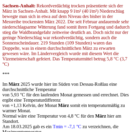
Sachsen-Anhalt:
Rekordverdächtig trocken präsentierte sich der
März in Sachsen-Anhalt. Mit knapp 9 l/m² (40 l/m²) Niederschlag
bewegte man sich in etwa auf dem Niveau des bisher in der
Messreihe trockensten März 2022. Die seit Februar andauernde sehr
niederschlagsarme Witterung fand somit ihren Fortgang und dadurch
stieg die Waldbrandgefahr zeitweise deutlich an. Doch nicht nur der
geringe Niederschlag war rekordverdächtig, sondern auch die
Sonnenscheindauer. 219 Stunden (109 Stunden) waren das
Doppelte, was in einem durchschnittlichen März zu erwarten
gewesen wäre. Im Ländervergleich wurde mit diesem Wert die
Vizemeisterschaft gefeiert. Das Temperaturmittel betrug 5,8 °C (3,7
°C)
***
Im
März
2025 wurde hier im Süden von Dessau-Roßlau eine
durchschnittliche Temperatur
von 5,93 °C für den laufenden Monat gemessen und errechnet. Dies
ergibt eine Temperaturdifferenz
von +1,13 Kelvin, der Monat
März
somit ein temperaturmäßig zu
warmer Monat.
Normal wäre eine Temperatur von 4,8 °C für den
März
hier am
Standort.
Am 18.03.2025 gab es ein
Tmin = -7,1 °C
zu verzeichnen, die
Maximumtemperatur