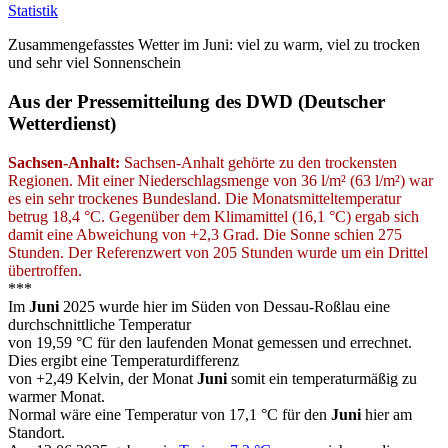
Statistik
Zusammengefasstes Wetter im Juni: viel zu warm, viel zu trocken
und sehr viel Sonnenschein
Aus der Pressemitteilung des DWD (Deutscher
Wetterdienst)
Sachsen-Anhalt:
Sachsen-Anhalt gehörte zu den trockensten
Regionen. Mit einer Niederschlagsmenge von 36 l/m² (63 l/m²) war
es ein sehr trockenes Bundesland. Die Monatsmitteltemperatur
betrug 18,4 °C. Gegenüber dem Klimamittel (16,1 °C) ergab sich
damit eine Abweichung von +2,3 Grad. Die Sonne schien 275
Stunden. Der Referenzwert von 205 Stunden wurde um ein Drittel
übertroffen.
***
Im
Juni
2025 wurde hier im Süden von Dessau-Roßlau eine
durchschnittliche Temperatur
von 19,59 °C für den laufenden Monat gemessen und errechnet.
Dies ergibt eine Temperaturdifferenz
von +2,49 Kelvin, der Monat
Juni
somit ein temperaturmäßig zu
warmer Monat.
Normal wäre eine Temperatur von 17,1 °C für den
Juni
hier am
Standort.