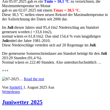
Am 05.07.2025 gab es ein
Tmin = 10,1 °C
zu verzeichnen, die
Maximumtemperatur im Monat
gab es am 02.07.2025 mit einem
Tmax = 38,5 °C
.
Diese 38,5 °C stellen einen neuen Rekord der Maximaltemperatur in
der Aufzeichnung der Daten seit 2006 dar.
Im
Juli
diesen Jahres sind 95,4 l/m2 Niederschlag am Standort
gemessen worden ( +33,6 l/m2),
normal wären es 61,8 l/m2. Das sind 154,4 % vom langjährigen
Juli
mittel der Jahre 1981-2010.
Diese Niederschläge verteilen sich auf 20 Regentage im
Juli
.
Die gemessene Sonnenscheindauer am Standort beträgt für den
Juli
203:29 Stunden (91,4 %).
Normal wären es 222:40 Stunden. Also unterdurchschnittlich …
+++
…
Read the rest
Von
Sprite01
1. August 2025
Aus
Weiterlesen
Juniwetter 2025