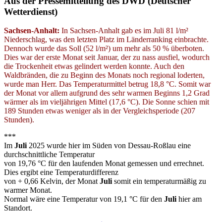
Aus der Pressemitteilung des DWD (Deutscher
Wetterdienst)
Sachsen-Anhalt:
In Sachsen-Anhalt gab es im Juli 81 l/m²
Niederschlag, was den letzten Platz im Länderranking einbrachte.
Dennoch wurde das Soll (52 l/m²) um mehr als 50 % überboten.
Dies war der erste Monat seit Januar, der zu nass ausfiel, wodurch
die Trockenheit etwas gelindert werden konnte. Auch den
Waldbränden, die zu Beginn des Monats noch regional loderten,
wurde man Herr. Das Temperaturmittel betrug 18,8 °C. Somit war
der Monat vor allem aufgrund des sehr warmen Beginns 1,2 Grad
wärmer als im vieljährigen Mittel (17,6 °C). Die Sonne schien mit
189 Stunden etwas weniger als in der Vergleichsperiode (207
Stunden).
***
Im
Juli
2025 wurde hier im Süden von Dessau-Roßlau eine
durchschnittliche Temperatur
von 19,76 °C für den laufenden Monat gemessen und errechnet.
Dies ergibt eine Temperaturdifferenz
von + 0,66 Kelvin, der Monat
Juli
somit ein temperaturmäßig zu
warmer Monat.
Normal wäre eine Temperatur von 19,1 °C für den
Juli
hier am
Standort.