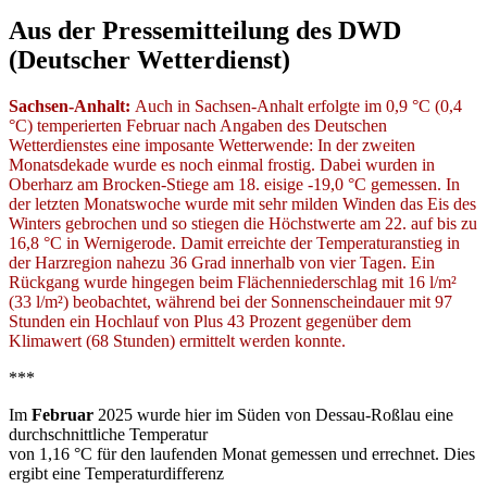
Aus der Pressemitteilung des DWD
(Deutscher Wetterdienst)
Sachsen-Anhalt:
Auch in Sachsen-Anhalt erfolgte im 0,9 °C (0,4
°C) temperierten Februar nach Angaben des Deutschen
Wetterdienstes eine imposante Wetterwende: In der zweiten
Monatsdekade wurde es noch einmal frostig. Dabei wurden in
Oberharz am Brocken-Stiege am 18. eisige -19,0 °C gemessen. In
der letzten Monatswoche wurde mit sehr milden Winden das Eis des
Winters gebrochen und so stiegen die Höchstwerte am 22. auf bis zu
16,8 °C in Wernigerode. Damit erreichte der Temperaturanstieg in
der Harzregion nahezu 36 Grad innerhalb von vier Tagen. Ein
Rückgang wurde hingegen beim Flächenniederschlag mit 16 l/m²
(33 l/m²) beobachtet, während bei der Sonnenscheindauer mit 97
Stunden ein Hochlauf von Plus 43 Prozent gegenüber dem
Klimawert (68 Stunden) ermittelt werden konnte.
***
Im
Februar
2025 wurde hier im Süden von Dessau-Roßlau eine
durchschnittliche Temperatur
von 1,16 °C für den laufenden Monat gemessen und errechnet. Dies
ergibt eine Temperaturdifferenz