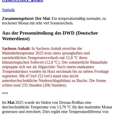
Statistik
Zusammengefasst: Der
Mai
: Ein temperaturmäßig normaler, zu
trockener Monat mit sehr viel Sonnenschein.
Aus der Pressemitteilung des DWD (Deutscher
Wetterdienst)
Sachsen-Anhalt:
In Sachsen-Anhalt erreichte die
Maimitteltemperatur 2025 trotz eines sprunghaften und
uneinheitlichen Temperaturverlaufs mit 12,8 °C ihren
klimatologischen Sollwert (12,8 °C). Der sommerliche Maiauftakt
entpuppte sich nur als Stippvisite: Nach einem markanten
Temperatursturz wurden im Harz nochmals bis zu sieben Frosttage
registriert. Mit 47 l/m² (52 l/m²) stand eine leicht
unterdurchschnittliche Niederschlagsbilanz zu Buche. Die Sonne
schien rund 255 Stunden (206 Stunden).
***
Im
Mai
2025 wurde im Süden von Dessau-Roßlau eine
durchschnittliche Temperatur von 13,79 °C für den laufenden Monat
gemessen und errechnet. Dies ergibt eine Temperaturdifferenz von