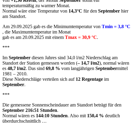
von
+1,56 Kelvin
, der Monat
September
somit ein
temperaturmäßig zu warmer Monat.
Normal wäre eine Temperatur von
14,3°C
für den
September
hier
am Standort.
Am 29.09.2025 gab es die Minimumtemperatur von
Tmin = 3,8 °C
, die Maximumtemperatur im Monat
gab es am 20.09.2025 mit einem
Tmax = 30,9 °C
.
***
Im
September
diesen Jahres sind 34,0 l/m2 Niederschlag am
Standort der Station gemessen worden (
– 14,7 l/m2
), normal wären
es
48,7 l/m2
. Das sind
69,8 %
vom langjährigen
September
mittel
1981 – 2010.
Diese Niederschläge verteilen sich auf
12 Regentage
im
September
.
***
Die gemessene Sonnenscheindauer am Standort beträgt für den
September
216:51 Stunden
.
Normal wären es
144:10 Stunden
. Also mit
150,4 %
deutlich
überdurchschnittlich …