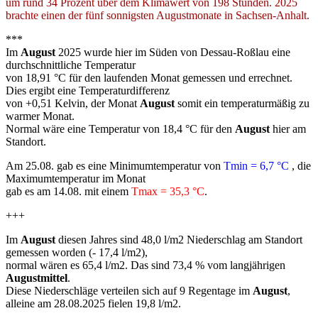
um rund 34 Prozent über dem Klimawert von 198 Stunden. 2025
brachte einen der fünf sonnigsten Augustmonate in Sachsen-Anhalt.
***
Im
August
2025 wurde hier im Süden von Dessau-Roßlau eine
durchschnittliche Temperatur
von 18,91 °C für den laufenden Monat gemessen und errechnet.
Dies ergibt eine Temperaturdifferenz
von +0,51 Kelvin, der Monat
August
somit ein temperaturmäßig zu
warmer Monat.
Normal wäre eine Temperatur von 18,4 °C für den
August
hier am
Standort.
Am 25.08. gab es eine Minimumtemperatur von
Tmin = 6,7 °C
, die
Maximumtemperatur im Monat
gab es am 14.08. mit einem
Tmax = 35,3 °C
.
+++
Im
August
diesen Jahres sind 48,0 l/m2 Niederschlag am Standort
gemessen worden (- 17,4 l/m2),
normal wären es 65,4 l/m2. Das sind 73,4 % vom langjährigen
Augustmittel
.
Diese Niederschläge verteilen sich auf 9 Regentage im
August
,
alleine am 28.08.2025 fielen 19,8 l/m2.