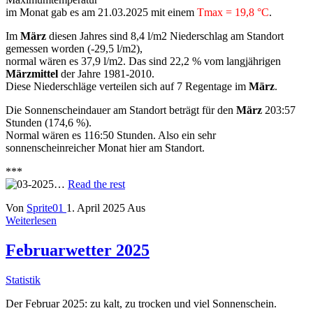
im Monat gab es am 21.03.2025 mit einem
Tmax = 19,8 °C
.
Im
März
diesen Jahres sind 8,4 l/m2 Niederschlag am Standort
gemessen worden (-29,5 l/m2),
normal wären es 37,9 l/m2. Das sind 22,2 % vom langjährigen
Märzmittel
der Jahre 1981-2010.
Diese Niederschläge verteilen sich auf 7 Regentage im
März
.
Die Sonnenscheindauer am Standort beträgt für den
März
203:57
Stunden (174,6 %).
Normal wären es 116:50 Stunden. Also ein sehr
sonnenscheinreicher Monat hier am Standort.
***
…
Read the rest
Von
Sprite01
1. April 2025
Aus
Weiterlesen
Februarwetter 2025
Statistik
Der Februar 2025: zu kalt, zu trocken und viel Sonnenschein.