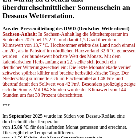
überdurchschnittlicher Sonnenschein an
Dessaus Wetterstation.
Aus der Pressemitteilung des DWD (Deutscher Wetterdienst)
Sachsen-Anhalt:
In Sachsen-Anhalt lag die Mitteltemperatur im
September 2025 bei 15,2 °C und damit 1,5 Grad über dem
Klimawert von 13,7 °C. Hochsommer erlebte das Land noch einmal
am 20., als in Pabstorf im nördlichen Harzvorland 32,6 °C gemessen
wurden – der bundesweit höchste Wert des Monats. Mit dem
kalendarischen Herbstanfang am 22. stellte sich jedoch ein
deutlicher Witterungswechsel ein: Die letzte Monatsdekade verlief
zeitweise spürbar kühler und brachte herbstlich-frische Tage. Der
Niederschlag summierte sich im Flächenmittel auf 48 l/m² und
übertraf damit den Sollwert von 42 l/m². Besonders großzügig zeigte
sich die Sonne: Mit 184 Stunden wurde der Klimawert von 144
Stunden um fast 30 Prozent überschritten.
***
Im
September
2025 wurde im Süden von Dessau-Roßlau eine
durchschnittliche Temperatur
von
15,86 °C
für den laufenden Monat gemessen und errechnet.
Dies ergibt eine Temperaturdifferenz