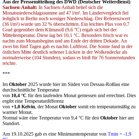
Aus der Pressemitteilung des DWD (Deutscher Wetterdienst)
Sachsen-Anhalt:
In Sachsen-Anhalt belief sich die
Monatsniederschlagssumme auf 47 l/m². Im Ländervergleich fiel
lediglich in Berlin noch weniger Niederschlag. Der Referenzwert
(36 l/m²) wurde um 32 % überschritten. Ein leichtes Plus von 0,7
Grad gegenüber dem Klimasoll (9,6 °C) ergab sich bei der
Mitteltemperatur. Diese lag bei 10,1 °C. Besonders frisch war es
nachts zum Monatsbeginn und am Ende der dritten Dekade. An
zwei bis fünf Tagen gab es nachts Luftfrost. Die Sonne fand in der
östlichen Mitte deutlich seltener Lücken in der Wolkendecke als
normalerweise (104 Stunden), sodass es bloß für 76 Sonnenstunden
reichte.
***
Im
Oktober
2025 wurde hier im Süden von Dessau-Roßlau eine
durchschnittliche Temperatur
von
10,4 °C
für den laufenden Monat gemessen und errechnet. Dies
ergibt eine Temperaturdifferenz
von
+1,0 Kelvin
, der Monat
Oktober
somit ein temperaturmäßig zu
warmer Monat.
Normal wäre eine Temperatur von 9,4 °C für den
Oktober
hier am
Standort.
Am 19.10.2025 gab es eine Minimumtemperatur von
Tmin = -1,9