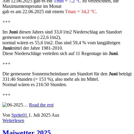
Am 12.06.2025 gab es ein
Tmin = 7,2 °C
zu verzeichnen, die
Maximumtemperatur im Monat
gab es am 22.06.2025 mit einem
Tmax = 34,2 °C
.
+++
Im
Juni
diesen Jahres sind 33,0 l/m2 Niederschlag am Standort
gemessen worden (-22,6 l/m2),
normal wären es 55,6 l/m2. Das sind 59,4 % vom langjährigen
Juni
mittel der Jahre 1981-2010.
Diese Niederschläge verteilen sich auf 11 Regentage im
Juni
.
+++
Die gemessene Sonnenscheindauer am Standort für den
Juni
beträgt
331:46 Stunden (= 153 %), also mehr als im Mittel.
Normal wären es 216:50 Stunden.
+++
…
Read the rest
Von
Sprite01
1. Juli 2025
Aus
Weiterlesen
Maiwetter 2025