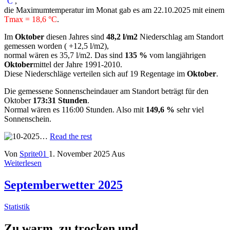
°C
,
die Maximumtemperatur im Monat gab es am 22.10.2025 mit einem
Tmax = 18,6 °C
.
Im
Oktober
diesen Jahres sind
48,2 l/m2
Niederschlag am Standort
gemessen worden ( +12,5 l/m2),
normal wären es 35,7 l/m2. Das sind
135 %
vom langjährigen
Oktober
mittel der Jahre 1991-2010.
Diese Niederschläge verteilen sich auf 19 Regentage im
Oktober
.
Die gemessene Sonnenscheindauer am Standort beträgt für den
Oktober
173:31 Stunden
.
Normal wären es 116:00 Stunden. Also mit
149,6 %
sehr viel
Sonnenschein.
…
Read the rest
Von
Sprite01
1. November 2025
Aus
Weiterlesen
Septemberwetter 2025
Statistik
Zu warm, zu trocken und